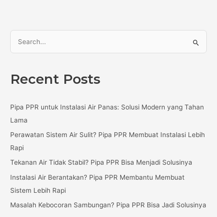
S
e
a
Recent Posts
r
c
Pipa PPR untuk Instalasi Air Panas: Solusi Modern yang Tahan
h
Lama
f
Perawatan Sistem Air Sulit? Pipa PPR Membuat Instalasi Lebih
o
Rapi
r
:
Tekanan Air Tidak Stabil? Pipa PPR Bisa Menjadi Solusinya
Instalasi Air Berantakan? Pipa PPR Membantu Membuat
Sistem Lebih Rapi
Masalah Kebocoran Sambungan? Pipa PPR Bisa Jadi Solusinya