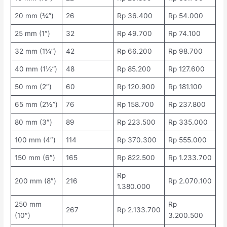
20 mm (¾”)
26
Rp 36.400
Rp 54.000
25 mm (1″)
32
Rp 49.700
Rp 74.100
32 mm (1¼”)
42
Rp 66.200
Rp 98.700
40 mm (1½”)
48
Rp 85.200
Rp 127.600
50 mm (2″)
60
Rp 120.900
Rp 181.100
65 mm (2½”)
76
Rp 158.700
Rp 237.800
80 mm (3″)
89
Rp 223.500
Rp 335.000
100 mm (4″)
114
Rp 370.300
Rp 555.000
150 mm (6″)
165
Rp 822.500
Rp 1.233.700
Rp
200 mm (8″)
216
Rp 2.070.100
1.380.000
250 mm
Rp
267
Rp 2.133.700
(10″)
3.200.500