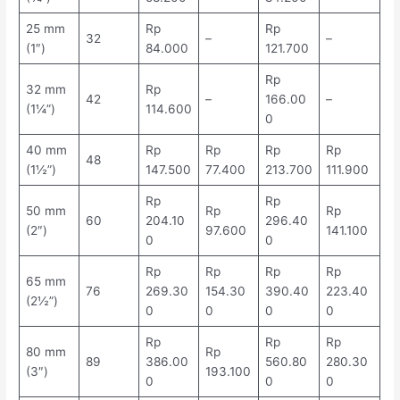
25 mm
Rp
Rp
32
–
–
(1″)
84.000
121.700
Rp
32 mm
Rp
42
–
166.00
–
(1¼”)
114.600
0
40 mm
Rp
Rp
Rp
Rp
48
(1½”)
147.500
77.400
213.700
111.900
Rp
Rp
50 mm
Rp
Rp
60
204.10
296.40
(2″)
97.600
141.100
0
0
Rp
Rp
Rp
Rp
65 mm
76
269.30
154.30
390.40
223.40
(2½”)
0
0
0
0
Rp
Rp
Rp
80 mm
Rp
89
386.00
560.80
280.30
(3″)
193.100
0
0
0