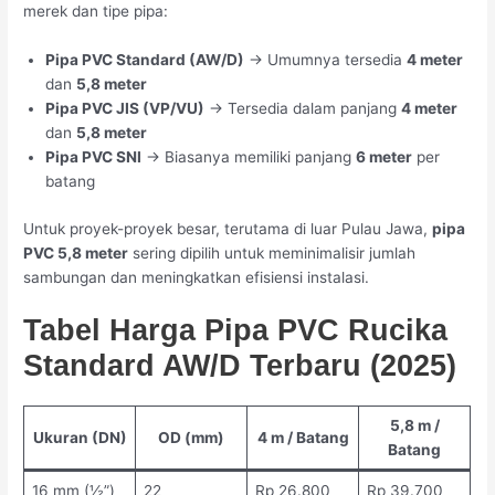
merek dan tipe pipa:
Pipa PVC Standard (AW/D)
→ Umumnya tersedia
4 meter
dan
5,8 meter
Pipa PVC JIS (VP/VU)
→ Tersedia dalam panjang
4 meter
dan
5,8 meter
Pipa PVC SNI
→ Biasanya memiliki panjang
6 meter
per
batang
Untuk proyek-proyek besar, terutama di luar Pulau Jawa,
pipa
PVC 5,8 meter
sering dipilih untuk meminimalisir jumlah
sambungan dan meningkatkan efisiensi instalasi.
Tabel Harga Pipa PVC Rucika
Standard AW/D Terbaru (2025)
5,8 m /
Ukuran (DN)
OD (mm)
4 m / Batang
Batang
16 mm (½”)
22
Rp 26.800
Rp 39.700