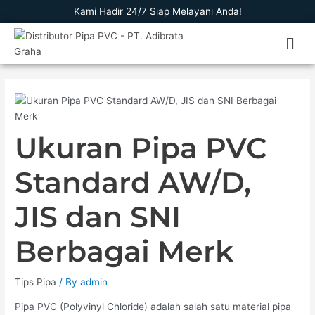
Skip
Kami Hadir 24/7 Siap Melayani Anda!
to
Men
content
Ukuran Pipa PVC
Standard AW/D,
JIS dan SNI
Berbagai Merk
Tips Pipa
/ By
admin
Pipa PVC (Polyvinyl Chloride) adalah salah satu material pipa