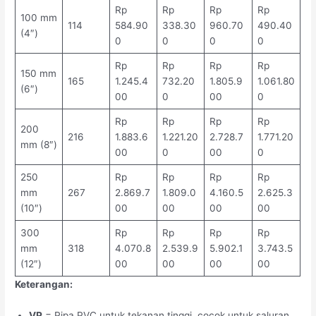
Rp
Rp
Rp
Rp
100 mm
114
584.90
338.30
960.70
490.40
(4″)
0
0
0
0
Rp
Rp
Rp
Rp
150 mm
165
1.245.4
732.20
1.805.9
1.061.80
(6″)
00
0
00
0
Rp
Rp
Rp
Rp
200
216
1.883.6
1.221.20
2.728.7
1.771.20
mm (8″)
00
0
00
0
250
Rp
Rp
Rp
Rp
mm
267
2.869.7
1.809.0
4.160.5
2.625.3
(10″)
00
00
00
00
300
Rp
Rp
Rp
Rp
mm
318
4.070.8
2.539.9
5.902.1
3.743.5
(12″)
00
00
00
00
Keterangan:
VP
= Pipa PVC untuk tekanan tinggi, cocok untuk saluran