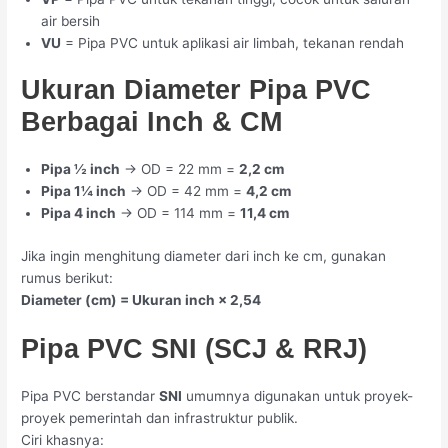
air bersih
VU
= Pipa PVC untuk aplikasi air limbah, tekanan rendah
Ukuran Diameter Pipa PVC
Berbagai Inch & CM
Pipa ½ inch
→ OD = 22 mm =
2,2 cm
Pipa 1¼ inch
→ OD = 42 mm =
4,2 cm
Pipa 4 inch
→ OD = 114 mm =
11,4 cm
Jika ingin menghitung diameter dari inch ke cm, gunakan
rumus berikut:
Diameter (cm) = Ukuran inch × 2,54
Pipa PVC SNI (SCJ & RRJ)
Pipa PVC berstandar
SNI
umumnya digunakan untuk proyek-
proyek pemerintah dan infrastruktur publik.
Ciri khasnya: