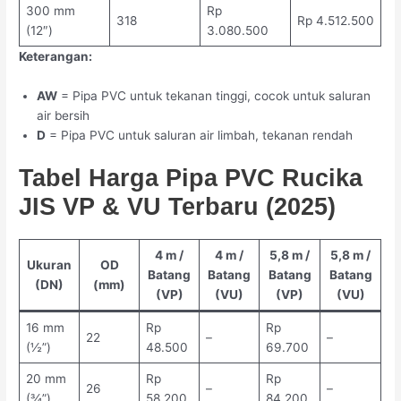
300 mm
Rp
318
Rp 4.512.500
(12″)
3.080.500
Keterangan:
AW
= Pipa PVC untuk tekanan tinggi, cocok untuk saluran
air bersih
D
= Pipa PVC untuk saluran air limbah, tekanan rendah
Tabel Harga Pipa PVC Rucika
JIS VP & VU Terbaru (2025)
4 m /
4 m /
5,8 m /
5,8 m /
Ukuran
OD
Batang
Batang
Batang
Batang
(DN)
(mm)
(VP)
(VU)
(VP)
(VU)
16 mm
Rp
Rp
22
–
–
(½”)
48.500
69.700
20 mm
Rp
Rp
26
–
–
(¾”)
58.200
84.200