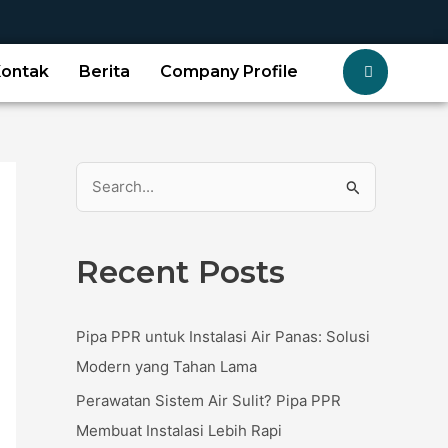
Kontak
Berita
Company Profile
S
e
a
Recent Posts
r
c
Pipa PPR untuk Instalasi Air Panas: Solusi
h
Modern yang Tahan Lama
f
Perawatan Sistem Air Sulit? Pipa PPR
o
Membuat Instalasi Lebih Rapi
r