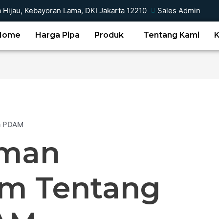
a Hijau, Kebayoran Lama, DKI Jakarta 12210
Sales Admin
Home
Harga Pipa
Produk
Tentang Kami
man
m Tentang