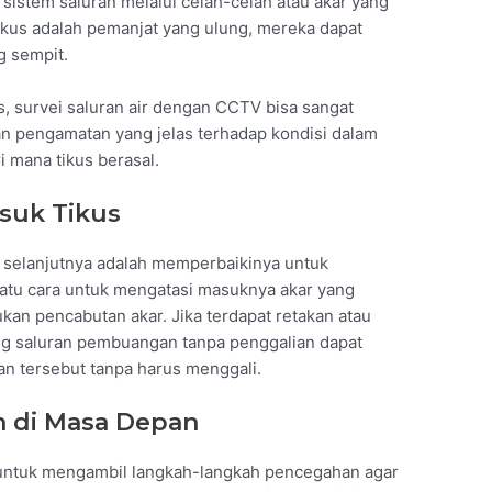
sistem saluran melalui celah-celah atau akar yang
ikus adalah pemanjat yang ulung, mereka dapat
g sempit.
us, survei saluran air dengan CCTV bisa sangat
 pengamatan yang jelas terhadap kondisi dalam
 mana tikus berasal.
asuk Tikus
h selanjutnya adalah memperbaikinya untuk
satu cara untuk mengatasi masuknya akar yang
an pencabutan akar. Jika terdapat retakan atau
ang saluran pembuangan tanpa penggalian dapat
n tersebut tanpa harus menggali.
n di Masa Depan
g untuk mengambil langkah-langkah pencegahan agar