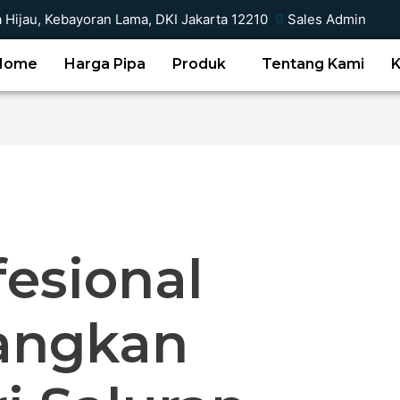
a Hijau, Kebayoran Lama, DKI Jakarta 12210
Sales Admin
Home
Harga Pipa
Produk
Tentang Kami
fesional
angkan