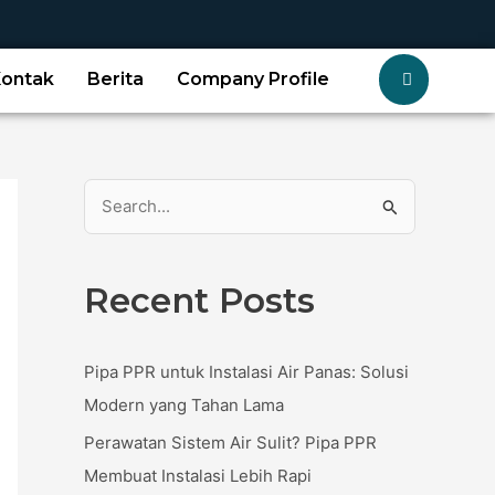
Kontak
Berita
Company Profile
S
e
a
Recent Posts
r
c
Pipa PPR untuk Instalasi Air Panas: Solusi
h
Modern yang Tahan Lama
f
Perawatan Sistem Air Sulit? Pipa PPR
o
Membuat Instalasi Lebih Rapi
r