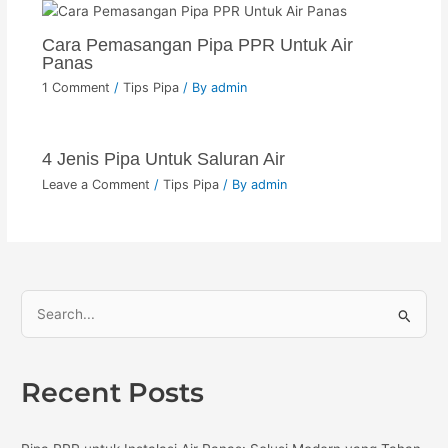
Cara Pemasangan Pipa PPR Untuk Air
Panas
1 Comment
/
Tips Pipa
/ By
admin
4 Jenis Pipa Untuk Saluran Air
Leave a Comment
/
Tips Pipa
/ By
admin
S
e
a
Recent Posts
r
c