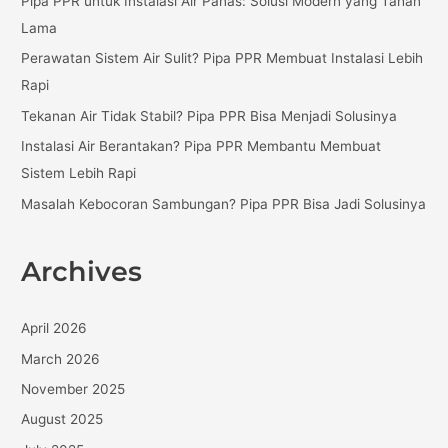
Pipa PPR untuk Instalasi Air Panas: Solusi Modern yang Tahan
h
Lama
f
Perawatan Sistem Air Sulit? Pipa PPR Membuat Instalasi Lebih
o
Rapi
r
:
Tekanan Air Tidak Stabil? Pipa PPR Bisa Menjadi Solusinya
Instalasi Air Berantakan? Pipa PPR Membantu Membuat
Sistem Lebih Rapi
Masalah Kebocoran Sambungan? Pipa PPR Bisa Jadi Solusinya
Archives
April 2026
March 2026
November 2025
August 2025