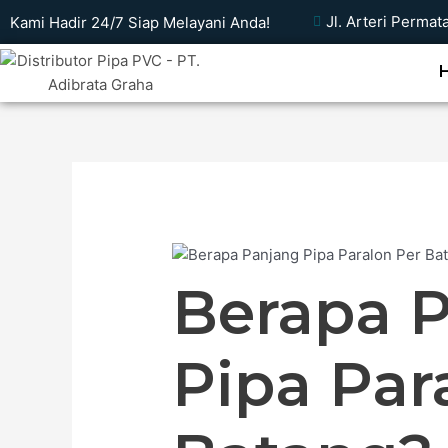
Skip
Jl. Arteri Permat
Kami Hadir 24/7 Siap Melayani Anda!
to
content
Berapa 
Pipa Par