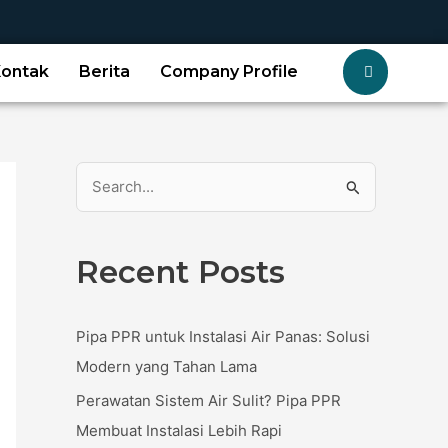
Kontak
Berita
Company Profile
S
e
a
Recent Posts
r
c
Pipa PPR untuk Instalasi Air Panas: Solusi
h
Modern yang Tahan Lama
f
Perawatan Sistem Air Sulit? Pipa PPR
o
Membuat Instalasi Lebih Rapi
r