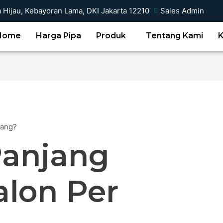
a Hijau, Kebayoran Lama, DKI Jakarta 12210
Sales Admin
Home
Harga Pipa
Produk
Tentang Kami
Panjang
alon Per