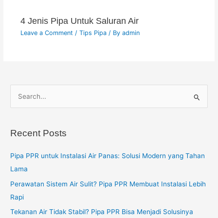
4 Jenis Pipa Untuk Saluran Air
Leave a Comment
/
Tips Pipa
/ By
admin
S
e
a
Recent Posts
r
c
Pipa PPR untuk Instalasi Air Panas: Solusi Modern yang Tahan
h
Lama
f
Perawatan Sistem Air Sulit? Pipa PPR Membuat Instalasi Lebih
o
Rapi
r
Tekanan Air Tidak Stabil? Pipa PPR Bisa Menjadi Solusinya
: