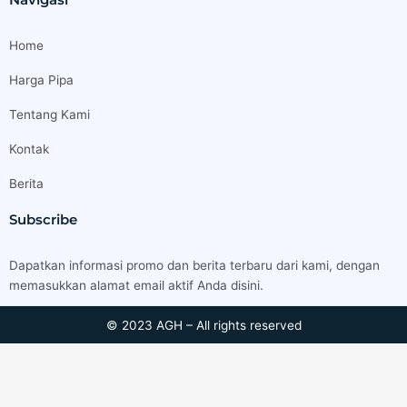
Home
Harga Pipa
Tentang Kami
Kontak
Berita
Subscribe
Dapatkan informasi promo dan berita terbaru dari kami, dengan
memasukkan alamat email aktif Anda disini.
© 2023 AGH – All rights reserved