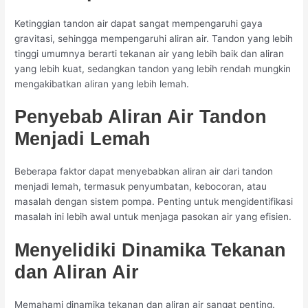
Ketinggian tandon air dapat sangat mempengaruhi gaya
gravitasi, sehingga mempengaruhi aliran air. Tandon yang lebih
tinggi umumnya berarti tekanan air yang lebih baik dan aliran
yang lebih kuat, sedangkan tandon yang lebih rendah mungkin
mengakibatkan aliran yang lebih lemah.
Penyebab Aliran Air Tandon
Menjadi Lemah
Beberapa faktor dapat menyebabkan aliran air dari tandon
menjadi lemah, termasuk penyumbatan, kebocoran, atau
masalah dengan sistem pompa. Penting untuk mengidentifikasi
masalah ini lebih awal untuk menjaga pasokan air yang efisien.
Menyelidiki Dinamika Tekanan
dan Aliran Air
Memahami dinamika tekanan dan aliran air sangat penting.